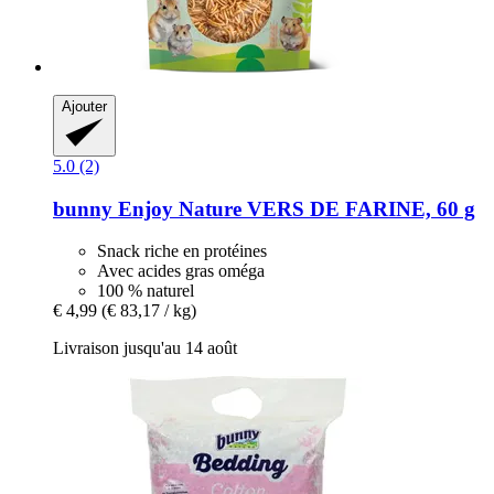
Ajouter
5.0 (2)
bunny
Enjoy Nature VERS DE FARINE, 60 g
Snack riche en protéines
Avec acides gras oméga
100 % naturel
€ 4,99
(€ 83,17 / kg)
Livraison jusqu'au 14 août