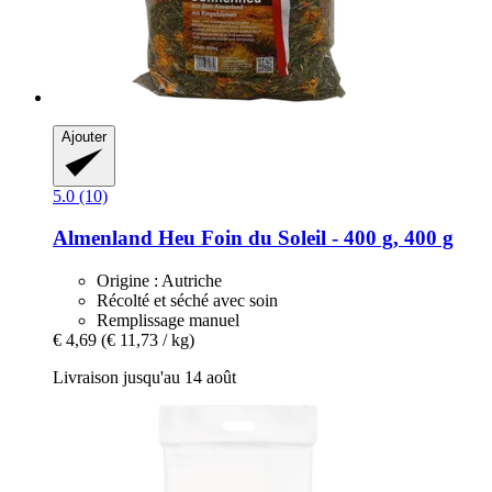
Ajouter
5.0 (10)
Almenland Heu
Foin du Soleil -​ 400 g, 400 g
Origine : Autriche
Récolté et séché avec soin
Remplissage manuel
€ 4,69
(€ 11,73 / kg)
Livraison jusqu'au 14 août