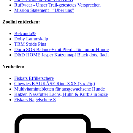
Ruffwear - Unser Trail-getestetes Versprechen
Mission Statement - “Über uns”
Zoolini entdecken:
Belcando®
Doby Lammskalp
TRM Stride Plus
Darm SOS Balance+ mit Pferd - für Junior-Hunde
D&D HOME Jasper Katzennapf Black dots, flach
Neuheiten:
Fiskars Effilierschere
Chewies KAUKÄSE Rind XXS (3 x 25g)
Multivitamintabletten für ausgewachsene Hunde
Katzen-Nassfutter Lachs, Huhn & Kürbis in Soße
Fiskars Nagelschere S