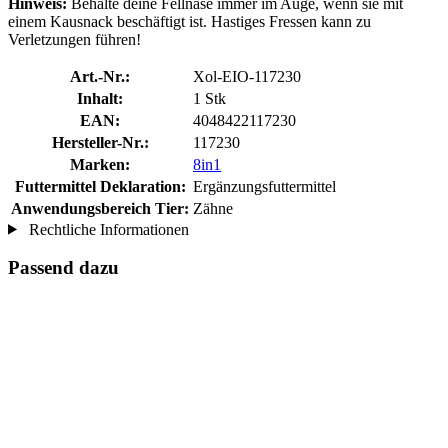
Hinweis:
Behalte deine Fellnase immer im Auge, wenn sie mit
einem Kausnack beschäftigt ist. Hastiges Fressen kann zu
Verletzungen führen!
Art.-Nr.:
Xol-EIO-117230
Inhalt:
1 Stk
EAN:
4048422117230
Hersteller-Nr.:
117230
Marken:
8in1
Futtermittel Deklaration:
Ergänzungsfuttermittel
Anwendungsbereich Tier:
Zähne
Rechtliche Informationen
Passend dazu