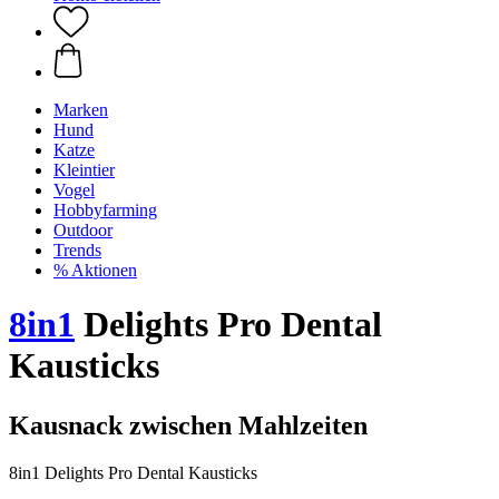
Marken
Hund
Katze
Kleintier
Vogel
Hobbyfarming
Outdoor
Trends
% Aktionen
8in1
Delights Pro Dental
Kausticks
Kausnack zwischen Mahlzeiten
8in1 Delights Pro Dental Kausticks