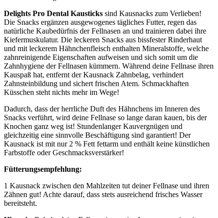
Delights Pro Dental Kausticks
sind Kausnacks zum Verlieben!
Die Snacks ergänzen ausgewogenes tägliches Futter, regen das
natürliche Kaubedürfnis der Fellnasen an und trainieren dabei ihre
Kiefermuskulatur. Die leckeren Snacks aus bissfester Rinderhaut
und mit leckerem Hähnchenfleisch enthalten Mineralstoffe, welche
zahnreinigende Eigenschaften aufweisen und sich somit um die
Zahnhygiene der Fellnasen kümmern. Während deine Fellnase ihren
Kauspaß hat, entfernt der Kausnack Zahnbelag, verhindert
Zahnsteinbildung und sichert frischen Atem. Schmackhaften
Küsschen steht nichts mehr im Wege!
Dadurch, dass der herrliche Duft des Hähnchens im Inneren des
Snacks verführt, wird deine Fellnase so lange daran kauen, bis der
Knochen ganz weg ist! Stundenlanger Kauvergnügen und
gleichzeitig eine sinnvolle Beschäftigung sind garantiert! Der
Kausnack ist mit nur 2 % Fett fettarm und enthält keine künstlichen
Farbstoffe oder Geschmacksverstärker!
Fütterungsempfehlung:
1 Kausnack zwischen den Mahlzeiten tut deiner Fellnase und ihren
Zähnen gut! Achte darauf, dass stets ausreichend frisches Wasser
bereitsteht.