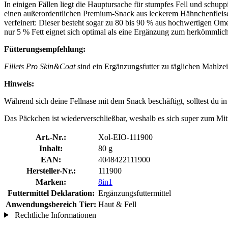
In einigen Fällen liegt die Hauptursache für stumpfes Fell und schu
einen außerordentlichen Premium-Snack aus leckerem Hähnchenfleisch
verfeinert: Dieser besteht sogar zu 80 bis 90 % aus hochwertigen Ome
nur 5 % Fett eignet sich optimal als eine Ergänzung zum herkömmlich
Fütterungsempfehlung:
Fillets Pro Skin&Coat
sind ein Ergänzungsfutter zu täglichen Mahlzei
Hinweis:
Während sich deine Fellnase mit dem Snack beschäftigt, solltest du i
Das Päckchen ist wiederverschließbar, weshalb es sich super zum Mi
Art.-Nr.:
Xol-EIO-111900
Inhalt:
80 g
EAN:
4048422111900
Hersteller-Nr.:
111900
Marken:
8in1
Futtermittel Deklaration:
Ergänzungsfuttermittel
Anwendungsbereich Tier:
Haut & Fell
Rechtliche Informationen