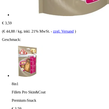
€ 3,59
(
€ 44,88 / kg
, inkl. 21% MwSt.
-
zzgl. Versand
)
Geschmack:
8in1
Fillets Pro Skin&Coat
Premium-Snack
€ 3,59