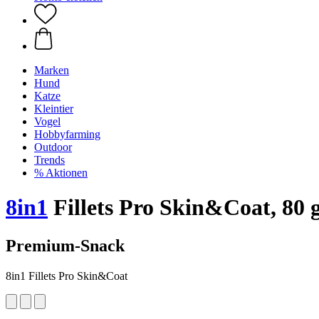
Marken
Hund
Katze
Kleintier
Vogel
Hobbyfarming
Outdoor
Trends
% Aktionen
8in1
Fillets Pro Skin&Coat, 80 
Premium-Snack
8in1 Fillets Pro Skin&Coat