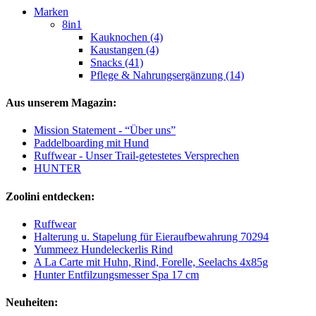
Marken
8in1
Kauknochen (4)
Kaustangen (4)
Snacks (41)
Pflege & Nahrungsergänzung (14)
Aus unserem Magazin:
Mission Statement - “Über uns”
Paddelboarding mit Hund
Ruffwear - Unser Trail-getestetes Versprechen
HUNTER
Zoolini entdecken:
Ruffwear
Halterung u. Stapelung für Eieraufbewahrung 70294
Yummeez Hundeleckerlis Rind
A La Carte mit Huhn, Rind, Forelle, Seelachs 4x85g
Hunter Entfilzungsmesser Spa 17 cm
Neuheiten: