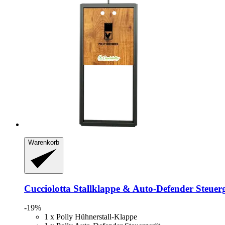
Warenkorb
Cucciolotta
Stallklappe & Auto-​Defender Steuerger
-19%
1 x Polly Hühnerstall-Klappe