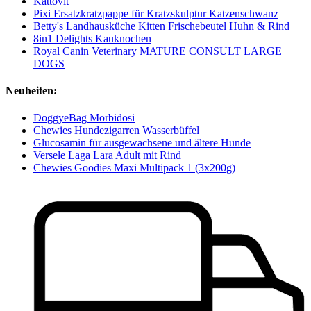
Kattovit
Pixi Ersatzkratzpappe für Kratzskulptur Katzenschwanz
Betty's Landhausküche Kitten Frischebeutel Huhn & Rind
8in1 Delights Kauknochen
Royal Canin Veterinary MATURE CONSULT LARGE
DOGS
Neuheiten:
DoggyeBag Morbidosi
Chewies Hundezigarren Wasserbüffel
Glucosamin für ausgewachsene und ältere Hunde
Versele Laga Lara Adult mit Rind
Chewies Goodies Maxi Multipack 1 (3x200g)