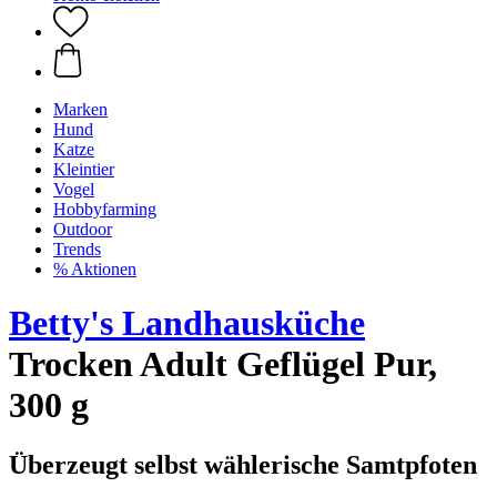
Marken
Hund
Katze
Kleintier
Vogel
Hobbyfarming
Outdoor
Trends
% Aktionen
Betty's Landhausküche
Trocken Adult Geflügel Pur,
300 g
Überzeugt selbst wählerische Samtpfoten