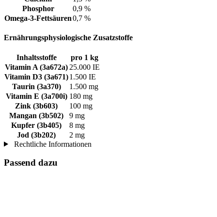
Phosphor
0,9 %
Omega-3-Fettsäuren
0,7 %
Ernährungsphysiologische Zusatzstoffe
Inhaltsstoffe
pro 1 kg
Vitamin A (3a672a)
25.000 IE
Vitamin D3 (3a671)
1.500 IE
Taurin (3a370)
1.500 mg
Vitamin E (3a700i)
180 mg
Zink (3b603)
100 mg
Mangan (3b502)
9 mg
Kupfer (3b405)
8 mg
Jod (3b202)
2 mg
Rechtliche Informationen
Passend dazu