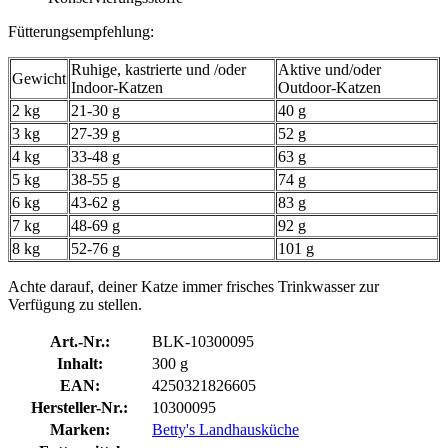
Fütterungsempfehlung:
Ruhige, kastrierte und /oder
Aktive und/oder
Gewicht
Indoor-Katzen
Outdoor-Katzen
2 kg
21-30 g
40 g
3 kg
27-39 g
52 g
4 kg
33-48 g
63 g
5 kg
38-55 g
74 g
6 kg
43-62 g
83 g
7 kg
48-69 g
92 g
8 kg
52-76 g
101 g
Achte darauf, deiner Katze immer frisches Trinkwasser zur
Verfügung zu stellen.
Art.-Nr.:
BLK-10300095
Inhalt:
300 g
EAN:
4250321826605
Hersteller-Nr.:
10300095
Marken:
Betty's Landhausküche