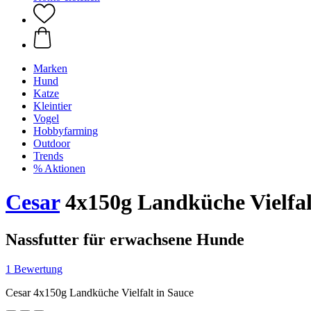
Marken
Hund
Katze
Kleintier
Vogel
Hobbyfarming
Outdoor
Trends
% Aktionen
Cesar
4x150g Landküche Vielfalt
Nassfutter für erwachsene Hunde
1 Bewertung
Cesar 4x150g Landküche Vielfalt in Sauce