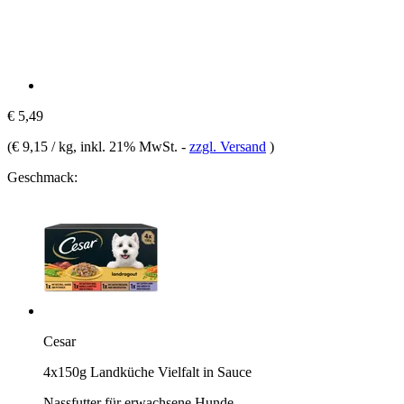
€ 5,49
(
€ 9,15 / kg
, inkl. 21% MwSt.
-
zzgl. Versand
)
Geschmack:
Cesar
4x150g Landküche Vielfalt in Sauce
Nassfutter für erwachsene Hunde