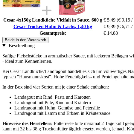
Cesar 4x150g Landküche Vielfalt in Sauce, 600 g
€ 5,49
(€ 9,15 /
Cesar Trocken Huhn & Lachs, 1,40 kg
€ 9,39
(€ 6,71 /
Gesamtpreis:
€ 14,88
Beide in den Warenkorb
Beschreibung
Saftige Fleischstücke in aromatischer Sauce, mit leckeren Beilage
- ideal zum Kennenlernen.
Bei Cesar Landküche/Landragout handelt es sich um vollwertiges Nassf
typisch "Hausmannskost". Hohe Feuchtigkeits- und Proteingehalte 
In der Box sind vier Sorten mit je einer Schale enthalten:
Landagout mit Rind, Pasta und Karotten
Landragout mit Pute, Rind und Kräutern
Landragout mit Huhn, Gemüse und Petersilie
Landragout mit Lamm und Erbsen in Kräutersauce
Hinweise des Herstellers:
Futterreste bitte maximal 2 Tage kühl gel
kann mit 32 bis 38 g Trockenfutter täglich ersetzt werden, je nach 