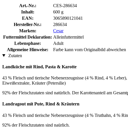
Art.-Nr.:
CES-286634
Inhalt:
600 g
EAN:
3065890121041
Hersteller-Nr.:
286634
Marken:
Cesar
Futtermittel Deklaration:
Alleinfuttermittel
Lebensphase:
Adult
Allgemeine Hinweise:
Farbe kann vom Originalbild abweichen
Zutaten
Landküche mit Rind, Pasta & Karotte
43 % Fleisch und tierische Nebenerzeugnisse (4 % Rind, 4 % Leber), 
Eiweißextrakte, Kräuter (Petersilie)
92% der Fleischzutaten sind natürlich. Der Karottenanteil am Gesam
Landragout mit Pute, Rind & Kräutern
43 % Fleisch und tierische Nebenerzeugnisse (4 % Truthahn, 4 % Rind
92% der Fleischzutaten sind naürlich.