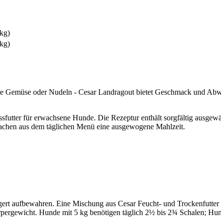
 kg)
 kg)
n wie Gemüse oder Nudeln - Cesar Landragout bietet Geschmack und Ab
utter für erwachsene Hunde. Die Rezeptur enthält sorgfältig ausgewähl
machen aus dem täglichen Menü eine ausgewogene Mahlzeit.
agert aufbewahren. Eine Mischung aus Cesar Feucht- und Trockenfutter i
Körpergewicht. Hunde mit 5 kg benötigen täglich 2½ bis 2¾ Schalen; Hu