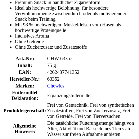
Premium-Snack in handlicher Zigarrenform
Ideal als hochwertige Belohnung, für besondere
Verwöhnmomente zwischendurch oder als motivierender
Snack beim Training
Mit 98 % hochwertigem Muskelfleisch vom Hasen als
hochwertige Proteinquelle
Intensives Aroma
Ohne Getreide
Ohne Zuckerzusatz und Zusatzstoffe
Art.-Nr.:
CHW-63352
Inhalt:
75 g
EAN:
4262437741352
Hersteller-Nr.:
63352
Marken:
Chewies
Futtermittel
Ergänzungsfuttermittel
Deklaration:
Frei von Gentechnik, Frei von synthetischen
Produkteigenschaft:
Zusatzstoffen, Frei von Zuckerzusatz, Frei
von Getreide, Frei von Tierversuchen
Die tatsächliche Fütterungsmenge hängt von
Allgemeine
Alter, Aktivität und Rasse deines Tieres ab.,
Hinweise:
Wasser zur freien Aufnahme anbieten.