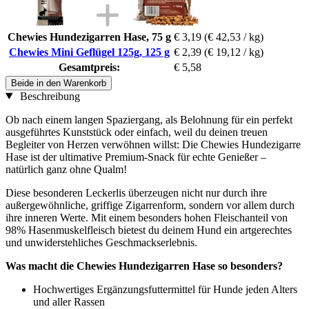
Chewies Hundezigarren Hase, 75 g
€ 3,19
(€ 42,53 / kg)
Chewies Mini Geflügel 125g, 125 g
€ 2,39
(€ 19,12 / kg)
Gesamtpreis:
€ 5,58
Beide in den Warenkorb
Beschreibung
Ob nach einem langen Spaziergang, als Belohnung für ein perfekt
ausgeführtes Kunststück oder einfach, weil du deinen treuen
Begleiter von Herzen verwöhnen willst: Die Chewies Hundezigarre
Hase ist der ultimative Premium-Snack für echte Genießer –
natürlich ganz ohne Qualm!
Diese besonderen Leckerlis überzeugen nicht nur durch ihre
außergewöhnliche, griffige Zigarrenform, sondern vor allem durch
ihre inneren Werte. Mit einem besonders hohen Fleischanteil von
98% Hasenmuskelfleisch bietest du deinem Hund ein artgerechtes
und unwiderstehliches Geschmackserlebnis.
Was macht die Chewies Hundezigarren Hase so besonders?
Hochwertiges Ergänzungsfuttermittel für Hunde jeden Alters
und aller Rassen