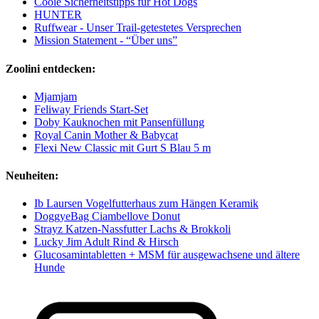
Coole Sicherheitstipps für Hot Dogs
HUNTER
Ruffwear - Unser Trail-getestetes Versprechen
Mission Statement - “Über uns”
Zoolini entdecken:
Mjamjam
Feliway Friends Start-Set
Doby Kauknochen mit Pansenfüllung
Royal Canin Mother & Babycat
Flexi New Classic mit Gurt S Blau 5 m
Neuheiten:
Ib Laursen Vogelfutterhaus zum Hängen Keramik
DoggyeBag Ciambellove Donut
Strayz Katzen-Nassfutter Lachs & Brokkoli
Lucky Jim Adult Rind & Hirsch
Glucosamintabletten + MSM für ausgewachsene und ältere
Hunde