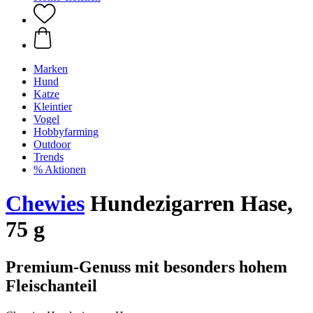
Marken
Hund
Katze
Kleintier
Vogel
Hobbyfarming
Outdoor
Trends
% Aktionen
Chewies
Hundezigarren Hase,
75 g
Premium-Genuss mit besonders hohem
Fleischanteil