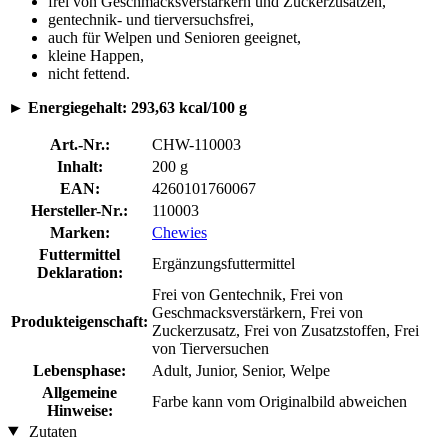
frei von Geschmacksverstärkern und Zuckerzusätzen,
gentechnik- und tierversuchsfrei,
auch für Welpen und Senioren geeignet,
kleine Happen,
nicht fettend.
►
Energiegehalt: 293,63 kcal/100 g
Art.-Nr.:
CHW-110003
Inhalt:
200 g
EAN:
4260101760067
Hersteller-Nr.:
110003
Marken:
Chewies
Futtermittel
Ergänzungsfuttermittel
Deklaration:
Frei von Gentechnik, Frei von
Geschmacksverstärkern, Frei von
Produkteigenschaft:
Zuckerzusatz, Frei von Zusatzstoffen, Frei
von Tierversuchen
Lebensphase:
Adult, Junior, Senior, Welpe
Allgemeine
Farbe kann vom Originalbild abweichen
Hinweise:
Zutaten