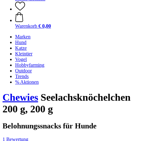
Warenkorb
€ 0,00
Marken
Hund
Katze
Kleintier
Vogel
Hobbyfarming
Outdoor
Trends
% Aktionen
Chewies
Seelachsknöchelchen
200 g, 200 g
Belohnungssnacks für Hunde
1 Bewertung