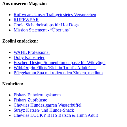
Aus unserem Magazin:
Ruffwear - Unser Trail-getestetes Versprechen
RUFFWEAR
Coole Sicherheitstipps für Hot Dogs
Mission Statement - “Über uns”
Zoolini entdecken:
WAHL Professional
Doby Kalbstreter
Esschert Design Sonnenblumenpaste für Wildvögel
Wild-Origin Fillets 'Rich in Trout' - Adult Cats
Pflegekamm Spa mit rotierenden Zinken, medium
Neuheiten:
Fiskars Entwirrungskamm
Fiskars Zupfbürste
Chewies Hundezigarren Wasserbüffel
Strayz Katzen- und Hunde-Snack
Chewies LUCKY BITS Barsch & Huhn Adult