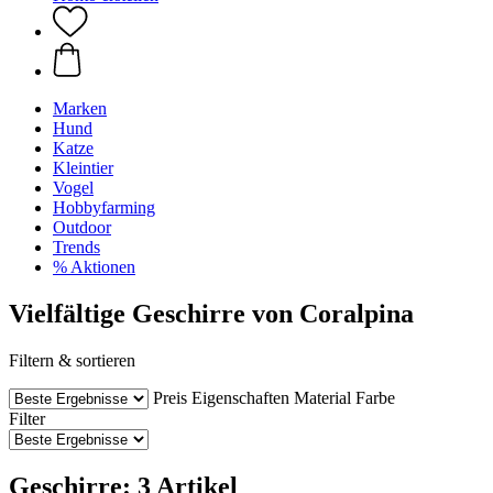
Marken
Hund
Katze
Kleintier
Vogel
Hobbyfarming
Outdoor
Trends
% Aktionen
Vielfältige Geschirre von Coralpina
Filtern & sortieren
Preis
Eigenschaften
Material
Farbe
Filter
Geschirre: 3 Artikel