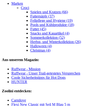
Marken
Croci
Spielen und Kratzen (66)
Futternäpfe (37)
Fellpflege und Hygiene (19)
Pools und Kühlprodukte (18)
Futter (45)
Snacks und Kauartikel (4)
Sommerkollektion (52)
Herbst- und Winterkollektion (26)
Halloween (4)
Christmas (4)
Aus unserem Magazin:
Ruffwear - Mission
Ruffwear - Unser Trail-getestetes Versprechen
Coole Sicherheitstipps für Hot Dogs
HUNTER
Zoolini entdecken:
Carnilove
Flexi New Classic mit Seil M Blau 5 m