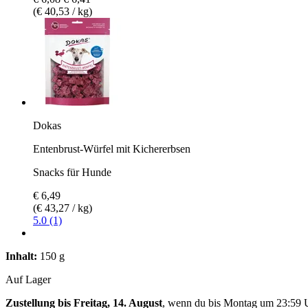
(€ 40,53 / kg)
Dokas
Entenbrust-Würfel mit Kichererbsen
Snacks für Hunde
€ 6,49
(€ 43,27 / kg)
5.0 (1)
Inhalt:
150 g
Auf Lager
Zustellung bis Freitag, 14. August
, wenn du bis
Montag um 23:59 