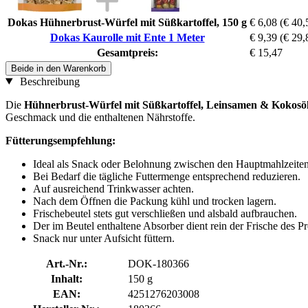
Dokas Hühnerbrust-Würfel mit Süßkartoffel, 150 g
€ 6,08
(€ 40,
Dokas Kaurolle mit Ente 1 Meter
€ 9,39
(€ 29,
Gesamtpreis:
€ 15,47
Beide in den Warenkorb
Beschreibung
Die
Hühnerbrust-Würfel mit Süßkartoffel, Leinsamen & Kokosö
Geschmack und die enthaltenen Nährstoffe.
Fütterungsempfehlung:
Ideal als Snack oder Belohnung zwischen den Hauptmahlzeiten
Bei Bedarf die tägliche Futtermenge entsprechend reduzieren.
Auf ausreichend Trinkwasser achten.
Nach dem Öffnen die Packung kühl und trocken lagern.
Frischebeutel stets gut verschließen und alsbald aufbrauchen.
Der im Beutel enthaltene Absorber dient rein der Frische des P
Snack nur unter Aufsicht füttern.
Art.-Nr.:
DOK-180366
Inhalt:
150 g
EAN:
4251276203008