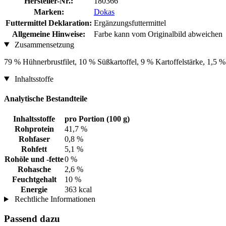
Hersteller-Nr.:
180366
Marken:
Dokas
Futtermittel Deklaration:
Ergänzungsfuttermittel
Allgemeine Hinweise:
Farbe kann vom Originalbild abweichen
Zusammensetzung
79 % Hühnerbrustfilet, 10 % Süßkartoffel, 9 % Kartoffelstärke, 1,5
Inhaltsstoffe
Analytische Bestandteile
Inhaltsstoffe
pro Portion (100 g)
Rohprotein
41,7 %
Rohfaser
0,8 %
Rohfett
5,1 %
Rohöle und -fette
0 %
Rohasche
2,6 %
Feuchtgehalt
10 %
Energie
363 kcal
Rechtliche Informationen
Passend dazu