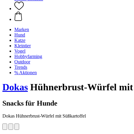
Marken
Hund
Katze
Kleintier
Vogel
Hobbyfarming
Outdoor
Trends
% Aktionen
Dokas
Hühnerbrust-Würfel mit 
Snacks für Hunde
Dokas Hühnerbrust-Würfel mit Süßkartoffel