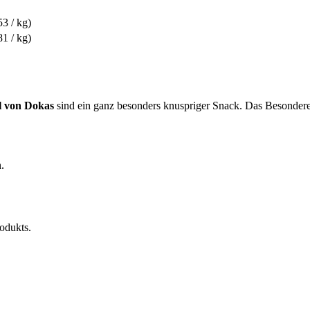
53 / kg)
81 / kg)
l von Dokas
sind ein ganz besonders knuspriger Snack. Das Besondere
.
rodukts.