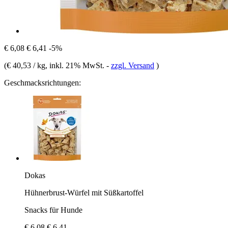
€ 6,08
€ 6,41
-5%
(
€ 40,53 / kg
, inkl. 21% MwSt.
-
zzgl. Versand
)
Geschmacksrichtungen:
Dokas
Hühnerbrust-Würfel mit Süßkartoffel
Snacks für Hunde
€ 6,08
€ 6,41