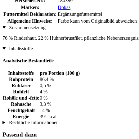
Hersteller-Nr.:
180389
Marken:
Dokas
Futtermittel Deklaration:
Ergänzungsfuttermittel
Allgemeine Hinweise:
Farbe kann vom Originalbild abweichen
Zusammensetzung
76 % Rinderhaut, 22 % Hühnerbrustfilet, pflanzliche Nebenerzeugniss
Inhaltsstoffe
Analytische Bestandteile
Inhaltsstoffe
pro Portion (100 g)
Rohprotein
86,4 %
Rohfaser
0,5 %
Rohfett
4 %
Rohöle und -fette
0 %
Rohasche
3,3 %
Feuchtgehalt
14 %
Energie
391 kcal
Rechtliche Informationen
Passend dazu