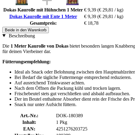
Dokas Kaurolle mit Hühnchen 1 Meter
€ 9,39
(€ 29,81 / kg)
Dokas Kaurolle mit Ente 1 Meter
€ 9,39
(€ 29,81 / kg)
Gesamtpreis:
€ 18,78
Beide in den Warenkorb
Beschreibung
Die
1 Meter Kaurolle von Dokas
bietet besonders langen Knabbersp
für deinen Vierbeiner dar.
Fütterungsempfehlung:
Ideal als Snack oder Belohnung zwischen den Hauptmahlzeiten
Bei Bedarf die tägliche Futtermenge entsprechend reduzieren.
Auf ausreichend Trinkwasser achten.
Nach dem Öffnen die Packung kühl und trocken lagern.
Frischebeutel stets gut verschließen und alsbald aufbrauchen.
Der im Beutel enthaltene Absorber dient rein der Frische des P
Snack nur unter Aufsicht füttern.
Art.-Nr.:
DOK-180389
Inhalt:
1 Pkg
EAN:
4251276203725