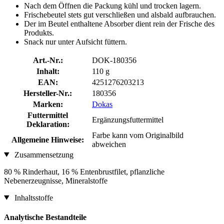
Nach dem Öffnen die Packung kühl und trocken lagern.
Frischebeutel stets gut verschließen und alsbald aufbrauchen.
Der im Beutel enthaltene Absorber dient rein der Frische des
Produkts.
Snack nur unter Aufsicht füttern.
Art.-Nr.:
DOK-180356
Inhalt:
110 g
EAN:
4251276203213
Hersteller-Nr.:
180356
Marken:
Dokas
Futtermittel
Ergänzungsfuttermittel
Deklaration:
Farbe kann vom Originalbild
Allgemeine Hinweise:
abweichen
Zusammensetzung
80 % Rinderhaut, 16 % Entenbrustfilet, pflanzliche
Nebenerzeugnisse, Mineralstoffe
Inhaltsstoffe
Analytische Bestandteile