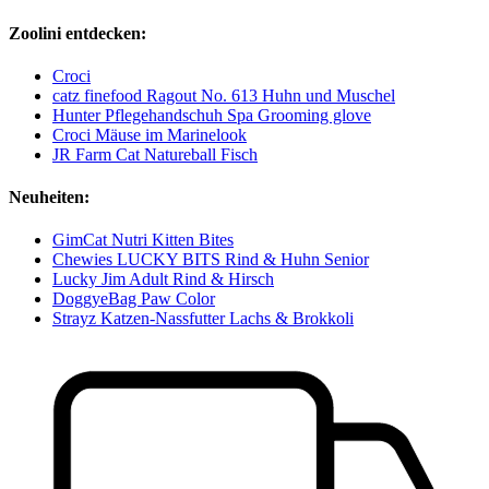
Zoolini entdecken:
Croci
catz finefood Ragout No. 613 Huhn und Muschel
Hunter Pflegehandschuh Spa Grooming glove
Croci Mäuse im Marinelook
JR Farm Cat Natureball Fisch
Neuheiten:
GimCat Nutri Kitten Bites
Chewies LUCKY BITS Rind & Huhn Senior
Lucky Jim Adult Rind & Hirsch
DoggyeBag Paw Color
Strayz Katzen-Nassfutter Lachs & Brokkoli