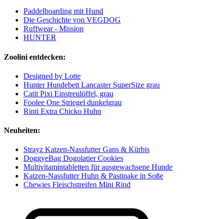
Paddelboarding mit Hund
Die Geschichte von VEGDOG
Ruffwear - Mission
HUNTER
Zoolini entdecken:
Designed by Lotte
Hunter Hundebett Lancaster SuperSize grau
Catit Pixi Einstreulöffel, grau
Foolee One Striegel dunkelgrau
Rinti Extra Chicko Huhn
Neuheiten:
Strayz Katzen-Nassfutter Gans & Kürbis
DoggyeBag Dogolatier Cookies
Multivitamintabletten für ausgewachsene Hunde
Katzen-Nassfutter Huhn & Pastinake in Soße
Chewies Fleischstreifen Mini Rind