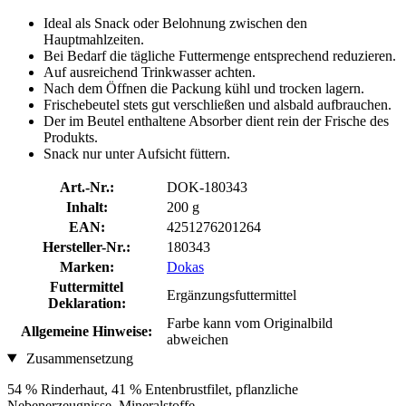
Ideal als Snack oder Belohnung zwischen den
Hauptmahlzeiten.
Bei Bedarf die tägliche Futtermenge entsprechend reduzieren.
Auf ausreichend Trinkwasser achten.
Nach dem Öffnen die Packung kühl und trocken lagern.
Frischebeutel stets gut verschließen und alsbald aufbrauchen.
Der im Beutel enthaltene Absorber dient rein der Frische des
Produkts.
Snack nur unter Aufsicht füttern.
Art.-Nr.:
DOK-180343
Inhalt:
200 g
EAN:
4251276201264
Hersteller-Nr.:
180343
Marken:
Dokas
Futtermittel
Ergänzungsfuttermittel
Deklaration:
Farbe kann vom Originalbild
Allgemeine Hinweise:
abweichen
Zusammensetzung
54 % Rinderhaut, 41 % Entenbrustfilet, pflanzliche
Nebenerzeugnisse, Mineralstoffe