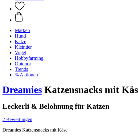
Marken
Hund
Katze
Kleintier
Vogel
Hobbyfarming
Outdoor
Trends
% Aktionen
Dreamies
Katzensnacks mit Käse
Leckerli & Belohnung für Katzen
2 Bewertungen
Dreamies Katzensnacks mit Käse