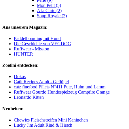
Perle (9)
Mon Petit (5)
A la Carte (2)
Soup Royale (2)
Aus unserem Magazin:
Paddelboarding mit Hund
Die Geschichte von VEGDOG
Ruffwear - Mission
HUNTER
Zoolini entdecken:
Dokas
Catit Recipes Adult - Geflügel
catz finefood Fillets N°411 Pute, Huhn und Lamm
Ruffwear Gourdo Hundespielzeug Campfire Orange
Leonardo Kitten
Neuheiten:
Chewies Fleischstreifen Mini Kaninchen
Lucky Jim Adult Rind & Hirsch