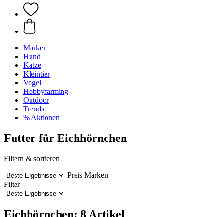
Marken
Hund
Katze
Kleintier
Vogel
Hobbyfarming
Outdoor
Trends
% Aktionen
Futter für Eichhörnchen
Filtern & sortieren
Preis
Marken
Filter
Eichhörnchen: 8 Artikel