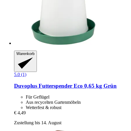
Warenkorb
5.0 (1)
Duvoplus
Futterspender Eco 0,65 kg Grün
Für Geflügel
Aus recycelten Gartenmöbeln
Wetterfest & robust
€ 4,49
Zustellung bis 14. August