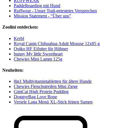
RUFFWEAR
Paddelboarding mit Hund
Ruffwear - Unser Trail-getestetes Versprechen
Mission Statement - “Über uns”
Zoolini entdecken:
Kerbl
Royal Canin Chihuahua Adult Mousse 12x85 g
Quiko HF Eifutter für Hühner
bunny My little Sweetheart
Chewies Mini Lamm 125g
Neuheiten:
8in1 Multivitamintabletten für ältere Hunde
Chewies Fleischstreifen Mini Ziege
GimCat High Protein Pudding
DoggyeBag Love Bone
Versele Laga Menü XL-Stick feinen Samen