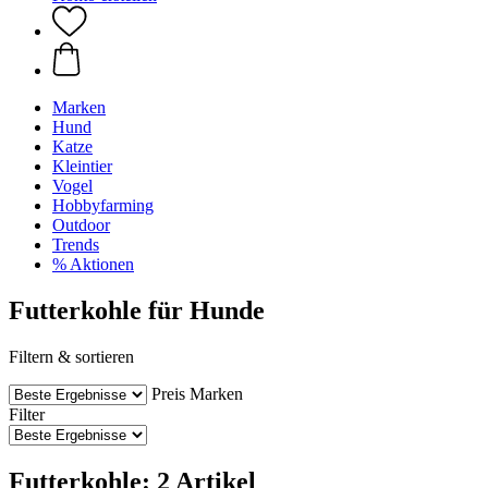
Marken
Hund
Katze
Kleintier
Vogel
Hobbyfarming
Outdoor
Trends
% Aktionen
Futterkohle für Hunde
Filtern & sortieren
Preis
Marken
Filter
Futterkohle: 2 Artikel