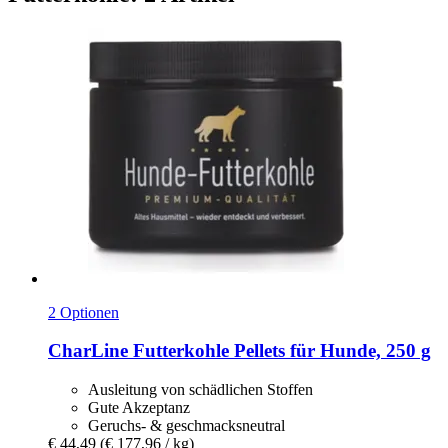
2 Optionen
CharLine
Futterkohle Pellets für Hunde, 250 g
Ausleitung von schädlichen Stoffen
Gute Akzeptanz
Geruchs- & geschmacksneutral
€ 44,49
(€ 177,96 / kg)