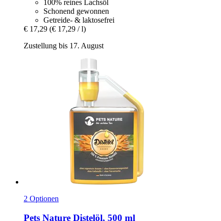
100% reines Lachsöl
Schonend gewonnen
Getreide- & laktosefrei
€ 17,29
(€ 17,29 / l)
Zustellung bis 17. August
2 Optionen
Pets Nature
Distelöl, 500 ml