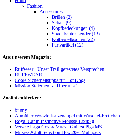
Hund
Fashion
Accessoires
Brillen (2)
Schals (9)
Kopfbedeckungen (4)
Snackbeutelspender (13)
Kotbeuteltaschen (22)
Partyartikel (12)
Aus unserem Magazin:
Ruffwear - Unser Trail-getestetes Versprechen
RUFFWEAR
Coole Sicherheitstipps für Hot Dogs
Mission Statement - “Über uns”
Zoolini entdecken:
bunny
Aumüller Woozle Katzenangel mit Wuschel-Frettchen
Royal Canin Instinctive Mousse 12x85 g
Versele Laga Crispy Muesli Guinea Pigs MS
Milkies Adult Selection-Box 20er Multipack