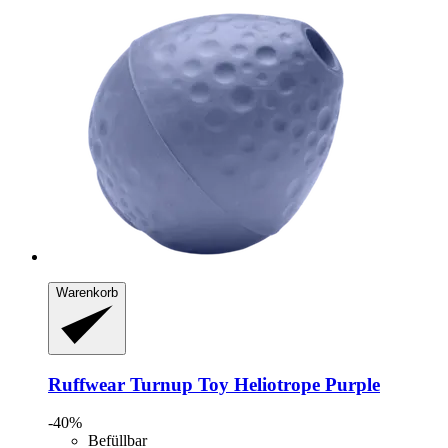
Warenkorb
Ruffwear
Turnup Toy Heliotrope Purple
-40%
Befüllbar