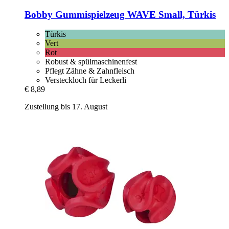
Bobby
Gummispielzeug WAVE Small, Türkis
Türkis
Vert
Rot
Robust & spülmaschinenfest
Pflegt Zähne & Zahnfleisch
Versteckloch für Leckerli
€ 8,89
Zustellung bis 17. August