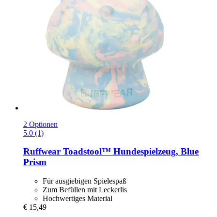
2 Optionen
5.0 (1)
Ruffwear
Toadstool™ Hundespielzeug, Blue
Prism
Für ausgiebigen Spielespaß
Zum Befüllen mit Leckerlis
Hochwertiges Material
€ 15,49