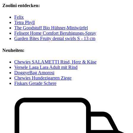
Zoolini entdecken:
Felix
Tetra Phyll
The Goodstuff Bio Hühner-Miniwürfel
Felisept Home Comfort Beruhigungs-Spray
Garden Bites Fruity dental swirls S - 13 cm
Neuheiten:
Chewies SALAMETTI Rind, Herz & Käse
Versele Laga Lara Adult mit Rind
DoggyeBag Amorosi
Chewies Hundezigarren Ziege
Fiskars Gerade Schere