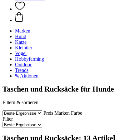
Marken
Hund
Katze
Kleintier
Vogel
Hobbyfarming
Outdoor
Trends
% Aktionen
Taschen und Rucksäcke für Hunde
Filtern & sortieren
Preis
Marken
Farbe
Filter
Taschen und Rucksäcke: 13 Artikel