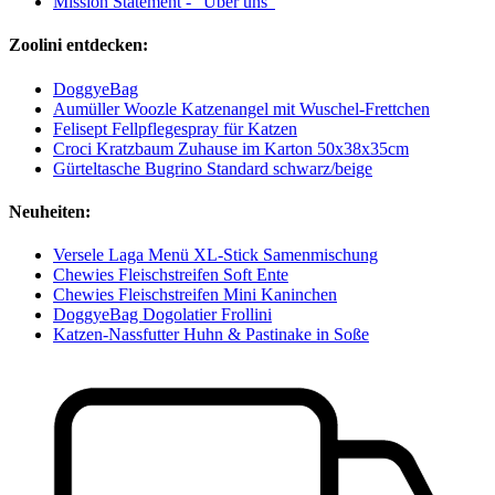
Mission Statement - “Über uns”
Zoolini entdecken:
DoggyeBag
Aumüller Woozle Katzenangel mit Wuschel-Frettchen
Felisept Fellpflegespray für Katzen
Croci Kratzbaum Zuhause im Karton 50x38x35cm
Gürteltasche Bugrino Standard schwarz/beige
Neuheiten:
Versele Laga Menü XL-Stick Samenmischung
Chewies Fleischstreifen Soft Ente
Chewies Fleischstreifen Mini Kaninchen
DoggyeBag Dogolatier Frollini
Katzen-Nassfutter Huhn & Pastinake in Soße