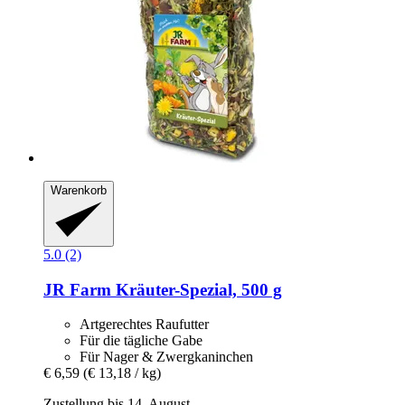
Warenkorb
5.0 (2)
JR Farm
Kräuter-​Spezial, 500 g
Artgerechtes Raufutter
Für die tägliche Gabe
Für Nager & Zwergkaninchen
€ 6,59
(€ 13,18 / kg)
Zustellung bis 14. August