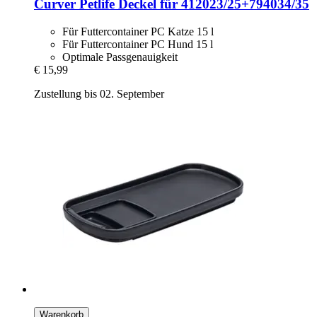
Curver Petlife
Deckel für 412023/25+794034/35
Für Futtercontainer PC Katze 15 l
Für Futtercontainer PC Hund 15 l
Optimale Passgenauigkeit
€ 15,99
Zustellung bis 02. September
Warenkorb