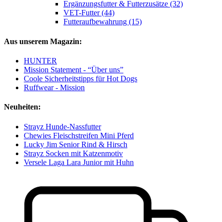
Ergänzungsfutter & Futterzusätze (32)
VET-Futter (44)
Futteraufbewahrung (15)
Aus unserem Magazin:
HUNTER
Mission Statement - “Über uns”
Coole Sicherheitstipps für Hot Dogs
Ruffwear - Mission
Neuheiten:
Strayz Hunde-Nassfutter
Chewies Fleischstreifen Mini Pferd
Lucky Jim Senior Rind & Hirsch
Strayz Socken mit Katzenmotiv
Versele Laga Lara Junior mit Huhn