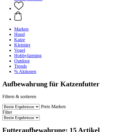
Marken
Hund
Katze
Kleintier
Vogel
Hobbyfarming
Outdoor
Trends
% Aktionen
Aufbewahrung für Katzenfutter
Filtern & sortieren
Preis
Marken
Filter
Futteraufbewahrung: 15 Artikel