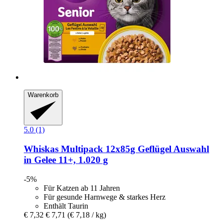
Warenkorb
5.0 (1)
Whiskas
Multipack 12x85g Geflügel Auswahl
in Gelee 11+, 1.020 g
-5%
Für Katzen ab 11 Jahren
Für gesunde Harnwege & starkes Herz
Enthält Taurin
€ 7,32
€ 7,71
(€ 7,18 / kg)