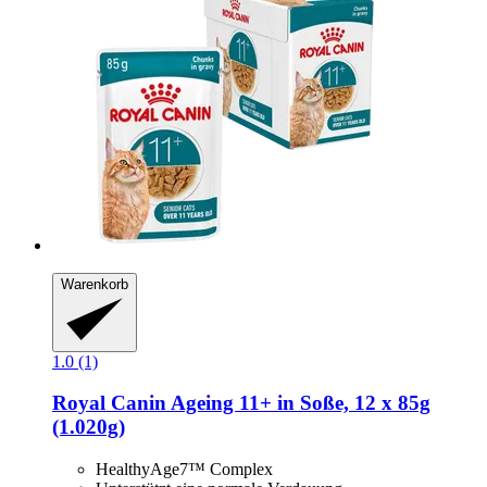
Warenkorb
1.0 (1)
Royal Canin
Ageing 11+ in Soße, 12 x 85g
(1.020g)
HealthyAge7™ Complex