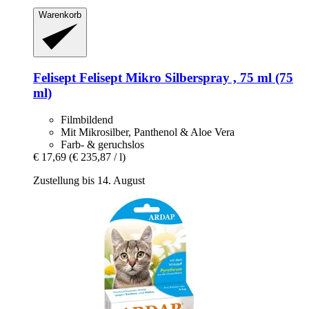
Warenkorb
Felisept
Felisept Mikro Silberspray , 75 ml (75
ml)
Filmbildend
Mit Mikrosilber, Panthenol & Aloe Vera
Farb- & geruchslos
€ 17,69
(€ 235,87 / l)
Zustellung bis 14. August