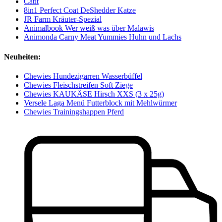
Catit
8in1 Perfect Coat DeShedder Katze
JR Farm Kräuter-Spezial
Animalbook Wer weiß was über Malawis
Animonda Carny Meat Yummies Huhn und Lachs
Neuheiten:
Chewies Hundezigarren Wasserbüffel
Chewies Fleischstreifen Soft Ziege
Chewies KAUKÄSE Hirsch XXS (3 x 25g)
Versele Laga Menü Futterblock mit Mehlwürmer
Chewies Trainingshappen Pferd