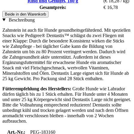
Rind und Geflügel, 180 g
(€ 18,28 / kg)
Gesamtpreis:
€ 16,78
Beide in den Warenkorb
Beschreibung
Zahnstein ist auch für Hunde gesundheitsgefährdend. Mit speziellen
Snacks wie Pedigree® Dentastix™ schlägst du zwei Fliegen mit
einer Klappe: Durch die besondere Konsistenz wirken die Sticks
wie Zahnpflege - bei täglicher Gabe kann die Bildung von
Zahnstein um bis zu 80 Prozent verringert werden. Dadurch wird
die Zahngesundheit aktiv unterstützt. Außerdem ist dieses
Ergänzungsfuttermittel für erwachsene Hunde ein aromatischer
Snack mit viel Fleischgeschmack, wertvollen Vitaminen,
Mineralstoffen und Ölen. Dentastix Large eignet sich für Hunde ab
25 kg Gewicht. Pro Packung sind 28 Stück enthalten.
Fütterempfehlung des Herstellers:
Große Hunde wie Labrador
dürfen täglich bis zu 1 Stück erhalten. Für Hunde unter 4 Monaten
und unter 25 kg Körpergewicht sind Dentastix Large nicht geeignet.
Bitte die Vollnahrung entsprechend reduzieren! Dentastix sollte
unbedingt kühl und trocken gelagert werden und nach dem Öffnen
aromadicht verschlossen bleiben - innerhalb von 2 Wochen
aufbrauchen.
Art.-Nr.:
PEG-183160