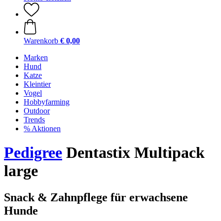
Warenkorb
€ 0,00
Marken
Hund
Katze
Kleintier
Vogel
Hobbyfarming
Outdoor
Trends
% Aktionen
Pedigree
Dentastix Multipack
large
Snack & Zahnpflege für erwachsene
Hunde