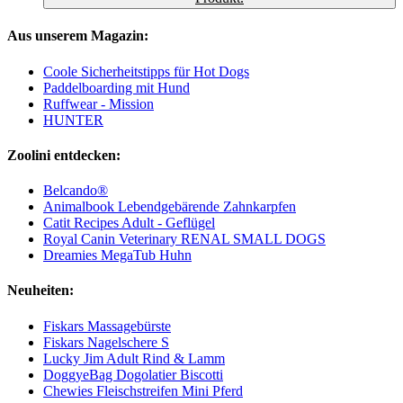
Aus unserem Magazin:
Coole Sicherheitstipps für Hot Dogs
Paddelboarding mit Hund
Ruffwear - Mission
HUNTER
Zoolini entdecken:
Belcando®
Animalbook Lebendgebärende Zahnkarpfen
Catit Recipes Adult - Geflügel
Royal Canin Veterinary RENAL SMALL DOGS
Dreamies MegaTub Huhn
Neuheiten:
Fiskars Massagebürste
Fiskars Nagelschere S
Lucky Jim Adult Rind & Lamm
DoggyeBag Dogolatier Biscotti
Chewies Fleischstreifen Mini Pferd