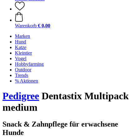
Warenkorb
€ 0,00
Marken
Hund
Katze
Kleintier
Vogel
Hobbyfarming
Outdoor
Trends
% Aktionen
Pedigree
Dentastix Multipack
medium
Snack & Zahnpflege für erwachsene
Hunde