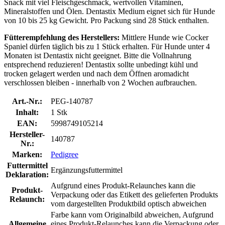
Snack mit viel Fleischgeschmack, wertvollen Vitaminen,
Mineralstoffen und Ölen. Dentastix Medium eignet sich für Hunde
von 10 bis 25 kg Gewicht. Pro Packung sind 28 Stück enthalten.
Fütterempfehlung des Herstellers:
Mittlere Hunde wie Cocker
Spaniel dürfen täglich bis zu 1 Stück erhalten. Für Hunde unter 4
Monaten ist Dentastix nicht geeignet. Bitte die Vollnahrung
entsprechend reduzieren! Dentastix sollte unbedingt kühl und
trocken gelagert werden und nach dem Öffnen aromadicht
verschlossen bleiben - innerhalb von 2 Wochen aufbrauchen.
Art.-Nr.:
PEG-140787
Inhalt:
1 Stk
EAN:
5998749105214
Hersteller-
140787
Nr.:
Marken:
Pedigree
Futtermittel
Ergänzungsfuttermittel
Deklaration:
Aufgrund eines Produkt-Relaunches kann die
Produkt-
Verpackung oder das Etikett des gelieferten Produkts
Relaunch:
vom dargestellten Produktbild optisch abweichen
Farbe kann vom Originalbild abweichen, Aufgrund
Allgemeine
eines Produkt-Relaunches kann die Verpackung oder