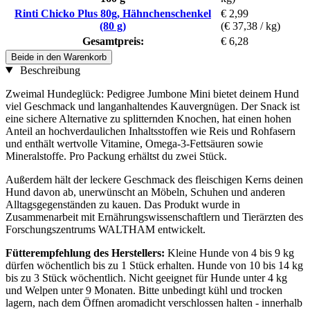
Rinti Chicko Plus 80g, Hähnchenschenkel
€ 2,99
(80 g)
(€ 37,38 / kg)
Gesamtpreis:
€ 6,28
Beide in den Warenkorb
Beschreibung
Zweimal Hundeglück: Pedigree Jumbone Mini bietet deinem Hund
viel Geschmack und langanhaltendes Kauvergnügen. Der Snack ist
eine sichere Alternative zu splitternden Knochen, hat einen hohen
Anteil an hochverdaulichen Inhaltsstoffen wie Reis und Rohfasern
und enthält wertvolle Vitamine, Omega-3-Fettsäuren sowie
Mineralstoffe. Pro Packung erhältst du zwei Stück.
Außerdem hält der leckere Geschmack des fleischigen Kerns deinen
Hund davon ab, unerwünscht an Möbeln, Schuhen und anderen
Alltagsgegenständen zu kauen. Das Produkt wurde in
Zusammenarbeit mit Ernährungswissenschaftlern und Tierärzten des
Forschungszentrums WALTHAM entwickelt.
Fütterempfehlung des Herstellers:
Kleine Hunde von 4 bis 9 kg
dürfen wöchentlich bis zu 1 Stück erhalten. Hunde von 10 bis 14 kg
bis zu 3 Stück wöchentlich. Nicht geeignet für Hunde unter 4 kg
und Welpen unter 9 Monaten. Bitte unbedingt kühl und trocken
lagern, nach dem Öffnen aromadicht verschlossen halten - innerhalb