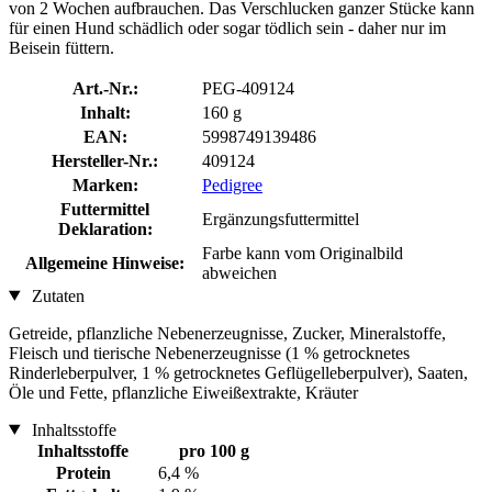
von 2 Wochen aufbrauchen. Das Verschlucken ganzer Stücke kann
für einen Hund schädlich oder sogar tödlich sein - daher nur im
Beisein füttern.
Art.-Nr.:
PEG-409124
Inhalt:
160 g
EAN:
5998749139486
Hersteller-Nr.:
409124
Marken:
Pedigree
Futtermittel
Ergänzungsfuttermittel
Deklaration:
Farbe kann vom Originalbild
Allgemeine Hinweise:
abweichen
Zutaten
Getreide, pflanzliche Nebenerzeugnisse, Zucker, Mineralstoffe,
Fleisch und tierische Nebenerzeugnisse (1 % getrocknetes
Rinderleberpulver, 1 % getrocknetes Geflügelleberpulver), Saaten,
Öle und Fette, pflanzliche Eiweißextrakte, Kräuter
Inhaltsstoffe
Inhaltsstoffe
pro 100 g
Protein
6,4 %