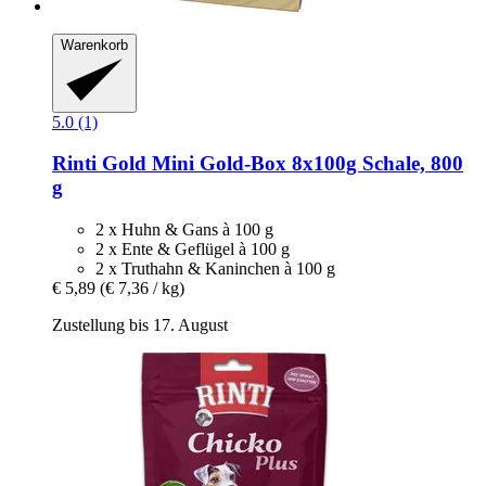
Warenkorb
5.0 (1)
Rinti
Gold Mini Gold-​Box 8x100g Schale, 800
g
2 x Huhn & Gans à 100 g
2 x Ente & Geflügel à 100 g
2 x Truthahn & Kaninchen à 100 g
€ 5,89
(€ 7,36 / kg)
Zustellung bis 17. August