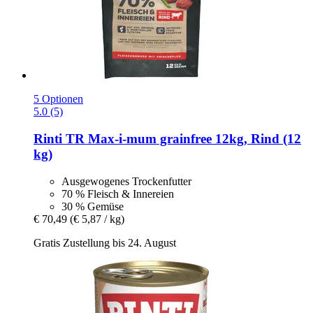
5 Optionen
5.0 (5)
Rinti
TR Max-​i-​mum grainfree 12kg, Rind (12
kg)
Ausgewogenes Trockenfutter
70 % Fleisch & Innereien
30 % Gemüse
€ 70,49
(€ 5,87 / kg)
Gratis Zustellung bis 24. August