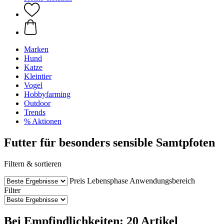
Marken
Hund
Katze
Kleintier
Vogel
Hobbyfarming
Outdoor
Trends
% Aktionen
Futter für besonders sensible Samtpfoten
Filtern & sortieren
Preis
Lebensphase
Anwendungsbereich
Filter
Bei Empfindlichkeiten: 20 Artikel