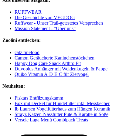
Aus unserem Magazin:
RUFFWEAR
Die Geschichte von VEGDOG
Ruffwear - Unser Trail-getestetes Versprechen
Mission Statement - “Über uns”
Zoolini entdecken:
catz finefood
Camon Geräucherte Kaninchenstöckchen
Happy Dog Care Snack Arthro Fit
Duvoplus Anhänger mit Weidenkugeln & Pappe
Quiko Vitamin A-D-E-C für Ziervögel
Neuheiten:
Fiskars Entfilzungskamm
Box mit Deckel für Hundefutter inkl. Messbecher
Ib Laursen Vogelfutterhaus zum Hängen Keramik
Strayz Katzen-Nassfutter Pute & Karotte in Soße
Versele Laga Menü Combipack Treats