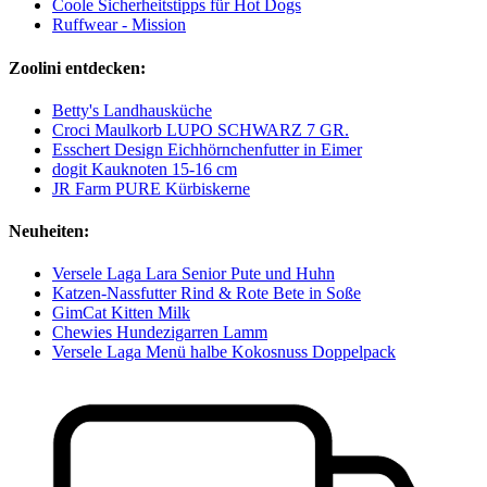
Coole Sicherheitstipps für Hot Dogs
Ruffwear - Mission
Zoolini entdecken:
Betty's Landhausküche
Croci Maulkorb LUPO SCHWARZ 7 GR.
Esschert Design Eichhörnchenfutter in Eimer
dogit Kauknoten 15-16 cm
JR Farm PURE Kürbiskerne
Neuheiten:
Versele Laga Lara Senior Pute und Huhn
Katzen-Nassfutter Rind & Rote Bete in Soße
GimCat Kitten Milk
Chewies Hundezigarren Lamm
Versele Laga Menü halbe Kokosnuss Doppelpack