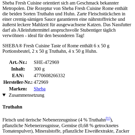
Sheba Fresh Cuisine orientiert sich am Geschmack bekannter
Metropolen. Die Rezeptur von Sheba Fresh Cuisine Rome enthält
die beiden Sorten Truthahn und Huhn. Zarte Fleischstückchen in
einer cremig-sämigen Sauce garantieren eine nährstoffreiche und
äußerst leckere Mahlzeit für ausgewachsene Katzen. Das Nassfutter
darf als Alleinfuttermittel anspruchsvolle Stubentiger täglich
verwöhnen - ideal für den besonderen Tag!
SHEBA® Fresh Cuisine Taste of Rome enthält 6 x 50 g
Portionsbeutel, 2 x 50 g Truthahn, 4 x 50 g Huhn.
Art.-Nr.:
SHE-472969
Inhalt:
300 g
EAN:
4770608266332
Hersteller-Nr.:
472969
Marken:
Sheba
Zusammensetzung
Truthahn
[1]
Fleisch und tierische Nebenerzeugnisse (4 % Truthahn
),
pflanzliche Nebenerzeugnisse, Gemüse (0,68 % getrocknetes
Tomatenpulver), Mineralstoffe, pflanzliche Eiweißextrakte, Zucker