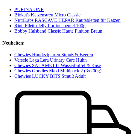
PURINA ONE
Biokat's Katzenstreu Micro Classic
NutriLabs RASCAVE HEPAR Kautabletten für Katzen
Rinti Filetto Jelly Portionsbeutel 100g
Bobby Halsband Classic Haute Finition Braun
Neuheiten:
Chewies Hundezigarren Strauß & Beeren
Versele Laga Lara Urinary Care Huhn
Chewies SALAMETTI Wasserbüffel & Käse
Chewies Goodies Maxi Multipack 2 (3x200g)
Chewies LUCKY BITS Strauß Adult