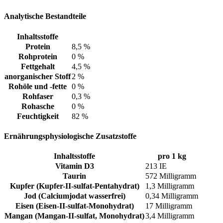
Analytische Bestandteile
Inhaltsstoffe
Protein
8,5 %
Rohprotein
0 %
Fettgehalt
4,5 %
anorganischer Stoff
2 %
Rohöle und -fette
0 %
Rohfaser
0,3 %
Rohasche
0 %
Feuchtigkeit
82 %
Ernährungsphysiologische Zusatzstoffe
Inhaltsstoffe
pro 1 kg
Vitamin D3
213 IE
Taurin
572 Milligramm
Kupfer (Kupfer-II-sulfat-Pentahydrat)
1,3 Milligramm
Jod (Calciumjodat wasserfrei)
0,34 Milligramm
Eisen (Eisen-II-sulfat-Monohydrat)
17 Milligramm
Mangan (Mangan-II-sulfat, Monohydrat)
3,4 Milligramm