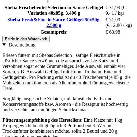
Sheba Frischebeutel Selection in Sauce Geflügel
€ 31,99
(€
Variation 40x85g, 3.400 g
9,41 / kg)
Sheba Fresh&Fine in Sauce Geflügel 50x50g,
€ 31,99
2.500 g
(€ 12,80 / kg)
Gesamtpreis:
€ 63,98
Beide in den Warenkorb
Beschreibung
Erlesen füttern mit Shebas Selection - saftige Fleischstücke in
köstlicher Sauce verwöhnen die anspruchsvollste Katze und
versöhnen sogar echte Grummeltiger. Jede Auswahl enthält vier
Sorten, z.B. Auswahl Geflügel mit Huhn, Truthahn, Ente und
Geflügelmix. Pro Packung erhältst du 40 Frischebeutel je 85 g; die
Mahlzeiten funktionieren als Alleinfuttermittel für ausgewachsene
Tiere.
Sorgfältig ausgesuchte Zutaten, null künstliche Farb- und
Konservierungsstoffe bzw. Aromen - die Rezeptur ist hochwertig
und verzichtet auf unnötigen Schnickschnack.
Fütterungsempfehlung des Herstellers:
Eine Katze mit 4 kg
Körpergewicht benötigt täglich 3 Portionsbeutel. Wer mit
Trockenfutter kombinieren möchte, sollte 2 Beutel und 20 g
Trockennahrung bereitstellen.