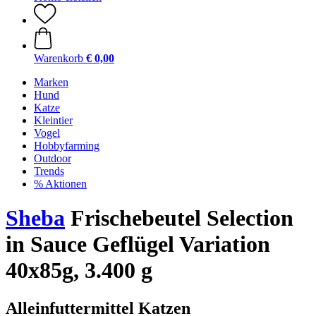
Warenkorb
€ 0,00
Marken
Hund
Katze
Kleintier
Vogel
Hobbyfarming
Outdoor
Trends
% Aktionen
Sheba
Frischebeutel Selection
in Sauce Geflügel Variation
40x85g, 3.400 g
Alleinfuttermittel Katzen