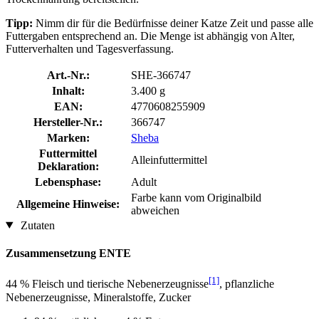
Tipp:
Nimm dir für die Bedürfnisse deiner Katze Zeit und passe alle
Futtergaben entsprechend an. Die Menge ist abhängig von Alter,
Futterverhalten und Tagesverfassung.
Art.-Nr.:
SHE-366747
Inhalt:
3.400 g
EAN:
4770608255909
Hersteller-Nr.:
366747
Marken:
Sheba
Futtermittel
Alleinfuttermittel
Deklaration:
Lebensphase:
Adult
Farbe kann vom Originalbild
Allgemeine Hinweise:
abweichen
Zutaten
Zusammensetzung ENTE
[1]
44 % Fleisch und tierische Nebenerzeugnisse
, pflanzliche
Nebenerzeugnisse, Mineralstoffe, Zucker