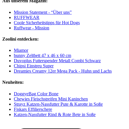
Aus unserem Magazin:
Mission Statement - “Über uns”
RUFFWEAR
Coole Sicherheitstipps für Hot Dogs
Ruffwear - Mission
Zoolini entdecken:
Miamor
bunny Zeltbett 47 x 46 x 60 cm
Duvoplus Futterspender Metall Combi Schwarz
Chipsi Einstreu Super
Dreamies Creamy 12er Mega Pack - Huhn und Lachs
Neuheiten:
DoggyeBag Color Bone
Chewies Fleischstreifen Mini Kaninchen
Strayz Katzen-Nassfutter Pute & Karotte in Soße
Fiskars Effilierschere
Katzen-Nassfutter Rind & Rote Bete in Soße