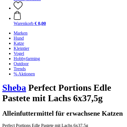
Warenkorb
€ 0,00
Marken
Hund
Katze
Kleintier
Vogel
Hobbyfarming
Outdoor
Trends
% Aktionen
Sheba
Perfect Portions Edle
Pastete mit Lachs 6x37,5g
Alleinfuttermittel für erwachsene Katzen
Perfect Portions Edle Pastete mit Lachs 6x37,5g