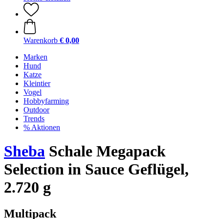
Warenkorb
€ 0,00
Marken
Hund
Katze
Kleintier
Vogel
Hobbyfarming
Outdoor
Trends
% Aktionen
Sheba
Schale Megapack
Selection in Sauce Geflügel,
2.720 g
Multipack