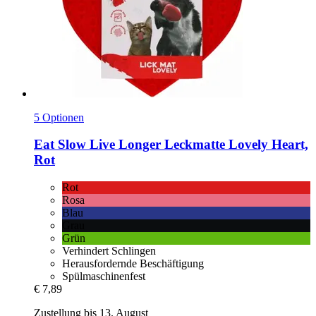
5 Optionen
Eat Slow
Live Longer Leckmatte Lovely Heart,
Rot
Rot
Rosa
Blau
Grau
Grün
Verhindert Schlingen
Herausfordernde Beschäftigung
Spülmaschinenfest
€ 7,89
Zustellung bis 13. August