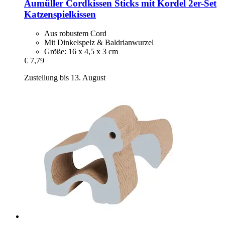
Aumüller
Cordkissen Sticks mit Kordel 2er-​Set
Katzenspielkissen
Aus robustem Cord
Mit Dinkelspelz & Baldrianwurzel
Größe: 16 x 4,5 x 3 cm
€ 7,79
Zustellung bis 13. August