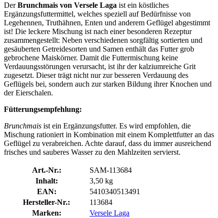
Der
Brunchmais von Versele Laga
ist ein köstliches
Ergänzungsfuttermittel, welches speziell auf Bedürfnisse von
Legehennen, Truthähnen, Enten und anderem Geflügel abgestimmt
ist! Die leckere Mischung ist nach einer besonderen Rezeptur
zusammengestellt: Neben verschiedenen sorgfältig sortierten und
gesäuberten Getreidesorten und Samen enthält das Futter grob
gebrochene Maiskörner. Damit die Futtermischung keine
Verdauungsstörungen verursacht, ist ihr der kalziumreiche Grit
zugesetzt. Dieser trägt nicht nur zur besseren Verdauung des
Geflügels bei, sondern auch zur starken Bildung ihrer Knochen und
der Eierschalen.
Fütterungsempfehlung:
Brunchmais
ist ein Ergänzungsfutter. Es wird empfohlen, die
Mischung rationiert in Kombination mit einem Komplettfutter an das
Geflügel zu verabreichen. Achte darauf, dass du immer ausreichend
frisches und sauberes Wasser zu den Mahlzeiten servierst.
Art.-Nr.:
SAM-113684
Inhalt:
3,50 kg
EAN:
5410340513491
Hersteller-Nr.:
113684
Marken:
Versele Laga