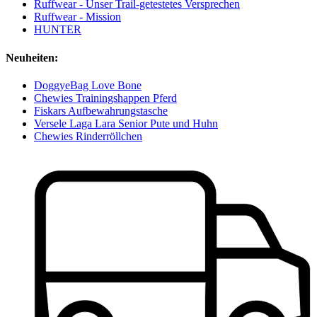
Ruffwear - Unser Trail-getestetes Versprechen
Ruffwear - Mission
HUNTER
Neuheiten:
DoggyeBag Love Bone
Chewies Trainingshappen Pferd
Fiskars Aufbewahrungstasche
Versele Laga Lara Senior Pute und Huhn
Chewies Rinderröllchen