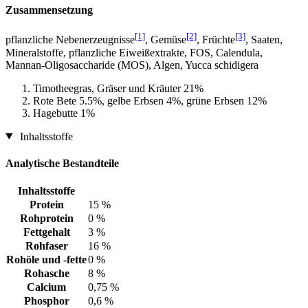
Zusammensetzung
[1]
[2]
[3]
pflanzliche Nebenerzeugnisse
, Gemüse
, Früchte
, Saaten,
Mineralstoffe, pflanzliche Eiweißextrakte, FOS, Calendula,
Mannan-Oligosaccharide (MOS), Algen, Yucca schidigera
Timotheegras, Gräser und Kräuter 21%
Rote Bete 5.5%, gelbe Erbsen 4%, grüne Erbsen 12%
Hagebutte 1%
Inhaltsstoffe
Analytische Bestandteile
Inhaltsstoffe
Protein
15 %
Rohprotein
0 %
Fettgehalt
3 %
Rohfaser
16 %
Rohöle und -fette
0 %
Rohasche
8 %
Calcium
0,75 %
Phosphor
0,6 %