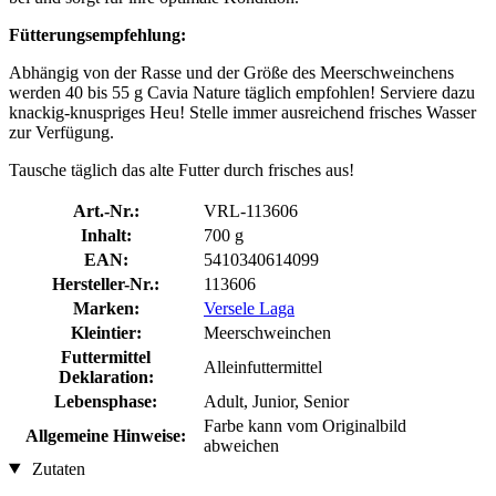
Fütterungsempfehlung:
Abhängig von der Rasse und der Größe des Meerschweinchens
werden 40 bis 55 g Cavia Nature täglich empfohlen! Serviere dazu
knackig-knuspriges Heu! Stelle immer ausreichend frisches Wasser
zur Verfügung.
Tausche täglich das alte Futter durch frisches aus!
Art.-Nr.:
VRL-113606
Inhalt:
700 g
EAN:
5410340614099
Hersteller-Nr.:
113606
Marken:
Versele Laga
Kleintier:
Meerschweinchen
Futtermittel
Alleinfuttermittel
Deklaration:
Lebensphase:
Adult, Junior, Senior
Farbe kann vom Originalbild
Allgemeine Hinweise:
abweichen
Zutaten