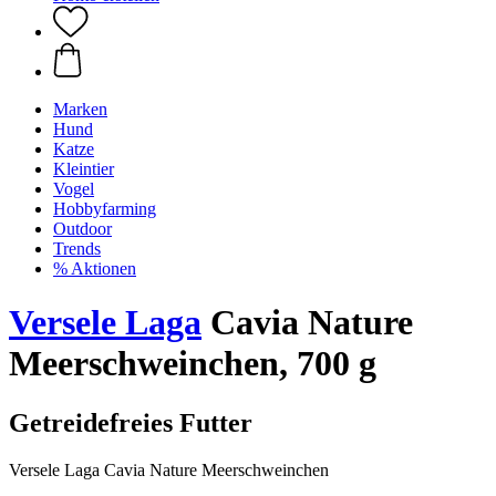
Marken
Hund
Katze
Kleintier
Vogel
Hobbyfarming
Outdoor
Trends
% Aktionen
Versele Laga
Cavia Nature
Meerschweinchen, 700 g
Getreidefreies Futter
Versele Laga Cavia Nature Meerschweinchen