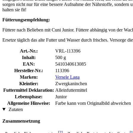
sorgen nicht nur für eine bessere Aufnahme der Nährstoffe, sonder
halten sie fit!
Fütterungsempfehlung:
Füttere nach Belieben mit Cuni Junior. Füttere abhängig von der Wac
Ersetze täglich das alte Futter und Wasser durch frisches. Versorge 
Art.-Nr.:
VRL-113396
Inhalt:
500 g
EAN:
5410340613085
Hersteller-Nr.:
113396
Marken:
Versele Laga
Kleintier:
Zwergkaninchen
Futtermittel Deklaration:
Alleinfuttermittel
Lebensphase:
Junior
Allgemeine Hinweise:
Farbe kann vom Originalbild abweichen
Zutaten
Zusammensetzung
[2]
[1