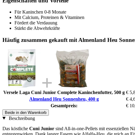
Eigenschaften und Vorteile
Für Kaninchen 0-8 Monate
Mit Calcium, Proteinen & Vitaminen
Fördert die Verdauung
Stärkt die Abwehrkräfte
Häufig zusammen gekauft mit Almenland Heu Sonne
Versele Laga Cuni Junior Complete Kaninchenfutter, 500 g
€ 5,
Almenland Heu Sonnenheu, 400 g
€ 4,
Gesamtpreis:
€ 10
Beide in den Warenkorb
Beschreibung
Das köstliche
Cuni Junior
sind All-in-one-Pellets mit essenziellen 
entgegenwirken. Dank langer Fasern wie Alfalfa-Heu, die reich an Ei