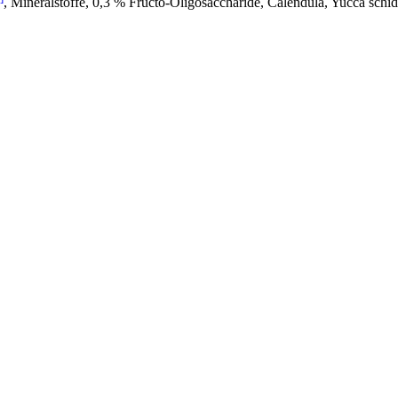
, Mineralstoffe, 0,3 % Fructo-Oligosaccharide, Calendula, Yucca schid