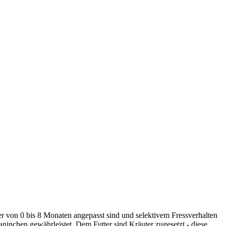
ter von 0 bis 8 Monaten angepasst sind und selektivem Fressverhalten
inchen gewährleistet. Dem Futter sind Kräuter zugesetzt - diese