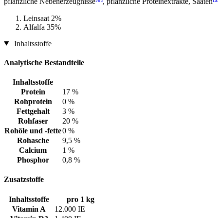
pflanzliche Nebenerzeugnisse
, pflanzliche Proteinextrakte, Saaten
Leinsaat 2%
Alfalfa 35%
Inhaltsstoffe
Analytische Bestandteile
Inhaltsstoffe
Protein
17 %
Rohprotein
0 %
Fettgehalt
3 %
Rohfaser
20 %
Rohöle und -fette
0 %
Rohasche
9,5 %
Calcium
1 %
Phosphor
0,8 %
Zusatzstoffe
Inhaltsstoffe
pro 1 kg
Vitamin A
12.000 IE