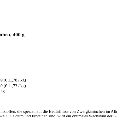
nheu, 400 g
89
(€ 11,78 / kg)
69
(€ 11,73 / kg)
,58
Nährstoffen, die speziell auf die Bedürfnisse von Zwergkaninchen im Al
weiß, Calcium und Proteinen sind, wird ein optimales Wachstum der Kan