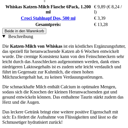
Whiskas Katzen-Milch Flasche 6Pack, 1.200
€ 9,89
(€ 8,24 /
ml
l)
Croci Stahlnapf Dos, 500 ml
€ 3,39
Gesamtpreis:
€ 13,28
Beide in den Warenkorb
Beschreibung
Die
Katzen-Milch von Whiskas
ist ein köstliches Ergänzungsfutter,
das speziell für heranwachsende Katzen ab 6 Wochen entwickelt
wurde. Die cremige Konsistenz kann von den Feinschmeckern sehr
leicht durch das Ausschlecken aufgenommen werden, dank eines
niedrigeren Laktosegehalts ist es zudem sehr leicht verdaulich und
führt im Gegensatz zur Kuhmilch, die einen hohen
Milchzuckergehalt hat, zu keinen Verdauungsstörungen.
Die schmackhafte Milch enthält Calcium in optimalen Mengen,
sodass sich die Knochen der kleinen Heranwachsenden gut und
gesund entwickeln können. Das enthaltene Taurin stärkt zudem das
Herz und die Augen.
Das leckere Getränk bringt eine weitere positive Eigenschaft mit
sich: Es fördert die Aufnahme von Flüssigkeiten und lässt so die
Schmusetiger hydratisiert zurück!