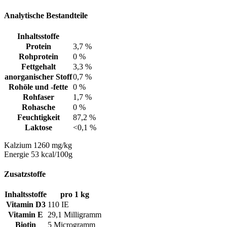
Analytische Bestandteile
Inhaltsstoffe
Protein
3,7 %
Rohprotein
0 %
Fettgehalt
3,3 %
anorganischer Stoff
0,7 %
Rohöle und -fette
0 %
Rohfaser
1,7 %
Rohasche
0 %
Feuchtigkeit
87,2 %
Laktose
<0,1 %
Kalzium 1260 mg/kg
Energie 53 kcal/100g
Zusatzstoffe
Inhaltsstoffe
pro 1 kg
Vitamin D3
110 IE
Vitamin E
29,1 Milligramm
Biotin
5 Microgramm