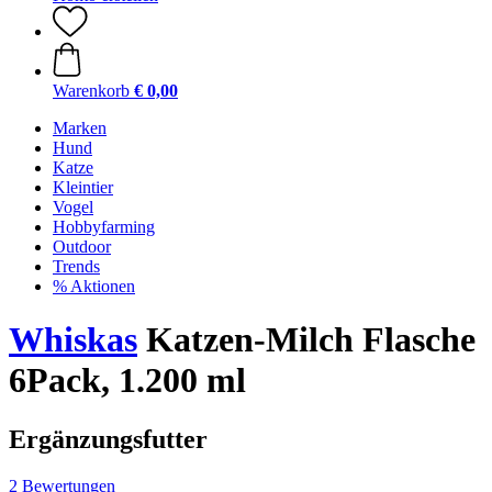
Warenkorb
€ 0,00
Marken
Hund
Katze
Kleintier
Vogel
Hobbyfarming
Outdoor
Trends
% Aktionen
Whiskas
Katzen-Milch Flasche
6Pack, 1.200 ml
Ergänzungsfutter
2 Bewertungen