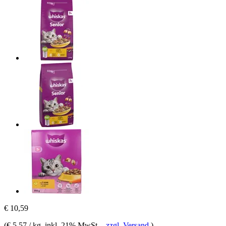
€ 10,59
(
€ 5,57 / kg
, inkl. 21% MwSt.
-
zzgl. Versand
)