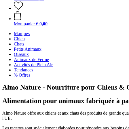
Mon panier
€ 0,00
Marques
Chien
Chats
Petits Animaux
Oiseaux
Animaux de Ferme
Activités de Plein Air
Tendances
% Offres
Almo Nature - Nourriture pour Chiens & 
Alimentation pour animaux fabriquée à par
Almo Nature offre aux chiens et aux chats des produits de grande quali
l'UE.
Les recettes sont spécialement élaborées pour répondre aux besoins des