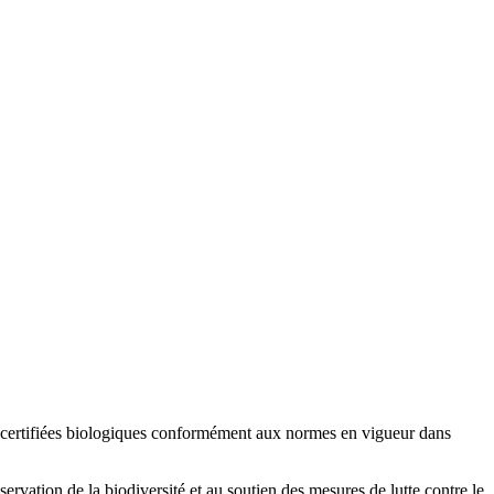
ont certifiées biologiques conformément aux normes en vigueur dans
rvation de la biodiversité et au soutien des mesures de lutte contre le