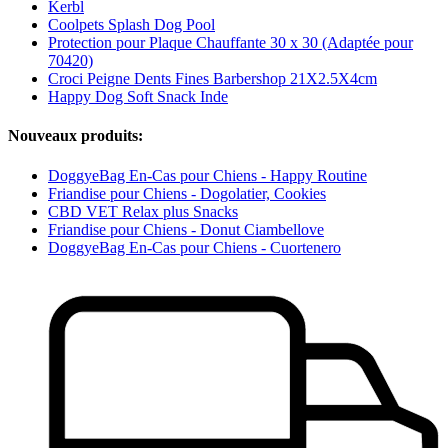
Kerbl
Coolpets Splash Dog Pool
Protection pour Plaque Chauffante 30 x 30 (Adaptée pour
70420)
Croci Peigne Dents Fines Barbershop 21X2.5X4cm
Happy Dog Soft Snack Inde
Nouveaux produits:
DoggyeBag En-Cas pour Chiens - Happy Routine
Friandise pour Chiens - Dogolatier, Cookies
CBD VET Relax plus Snacks
Friandise pour Chiens - Donut Ciambellove
DoggyeBag En-Cas pour Chiens - Cuortenero