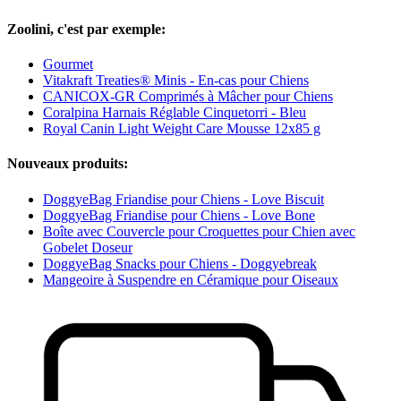
Zoolini, c'est par exemple:
Gourmet
Vitakraft Treaties® Minis - En-cas pour Chiens
CANICOX-GR Comprimés à Mâcher pour Chiens
Coralpina Harnais Réglable Cinquetorri - Bleu
Royal Canin Light Weight Care Mousse 12x85 g
Nouveaux produits:
DoggyeBag Friandise pour Chiens - Love Biscuit
DoggyeBag Friandise pour Chiens - Love Bone
Boîte avec Couvercle pour Croquettes pour Chien avec
Gobelet Doseur
DoggyeBag Snacks pour Chiens - Doggyebreak
Mangeoire à Suspendre en Céramique pour Oiseaux